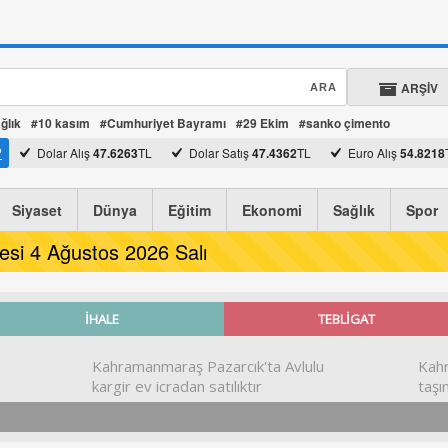
ARŞİV
ğlık
#10 kasım
#Cumhuriyet Bayramı
#29 Ekim
#sanko çimento
Dolar Alış
47.6263
TL
Dolar Satış
47.4362
TL
Euro Alış
54.8218
Euro Satış
54.6030
TL
Siyaset
Dünya
Eğitim
Ekonomi
Sağlık
Spor
esi 4 Ağustos 2026 Salı