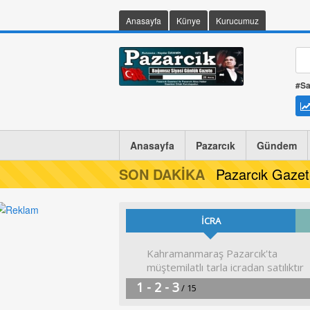
Anasayfa
Künye
Kurucumuz
#Sa
Anasayfa
Pazarcık
Gündem
SON DAKİKA
Pazarcık Gazet