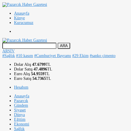
Anasayfa
Künye
Kurucumuz
ARŞİV
#Sağlık
#10 kasım
#Cumhuriyet Bayramı
#29 Ekim
#sanko çimento
Dolar Alış
47.6799
TL
Dolar Satış
47.4896
TL
Euro Alış
54.9559
TL
Euro Satış
54.7365
TL
Hesabım
Anasayfa
Pazarcık
Gündem
Siyaset
Dünya
Eğitim
Ekonomi
Sağlık