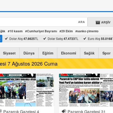
ARŞİV
ğlık
#10 kasım
#Cumhuriyet Bayramı
#29 Ekim
#sanko çimento
Dolar Alış
47.6625
TL
Dolar Satış
47.4723
TL
Euro Alış
55.0168
Euro Satış
54.7972
TL
Siyaset
Dünya
Eğitim
Ekonomi
Sağlık
Spor
tesi 7 Ağustos 2026 Cuma
Pazarcık Gazetesi 4
Pazarcık Gazetesi 31