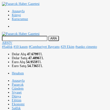
Anasayfa
Künye
Kurucumuz
ARŞİV
#Sağlık
#10 kasım
#Cumhuriyet Bayramı
#29 Ekim
#sanko çimento
Dolar Alış
47.6799
TL
Dolar Satış
47.4896
TL
Euro Alış
54.9559
TL
Euro Satış
54.7365
TL
Hesabım
Anasayfa
Pazarcık
Gündem
Siyaset
Dünya
Eğitim
Ekonomi
Sağlık