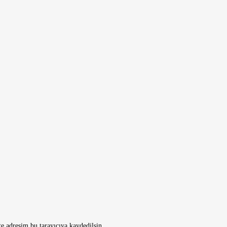
e adresim bu tarayıcıya kaydedilsin.