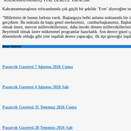
“KAHRAMANMARAŞ YİNE DERECE YAPACAK”
Kahramanmaraşlının referandumda çok güçlü bir şekilde ‘Evet’ diyeceğine in
“Milletimiz de bunun farkına vardı. Başlangıçta belki anlama noktasında bir t
gerçekten. Bu noktada da başta genel merkezimiz, cumhurbaşkanımız, Başbaka
olmak üzere, mevcut milletvekillerimiz, daha önceki dönem milletvekillerimi
Beyefendi olmak üzere mükemmel programlar hazırladık. Son derece güzel çal
dönemlerde olduğu gibi yine inşallah derece yapacağız, ilk üçe gireceğiz inşal
Benzer Haberler
Pazarcık Gazetesi 7 Ağustos 2026 Cuma
Pazarcık Gazetesi 4 Ağustos 2026 Salı
Pazarcık Gazetesi 31 Temmuz 2026 Cuma
Pazarcık Gazetesi 28 Temmuz 2026 Salı