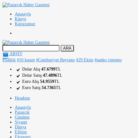
Anasayfa
Künye
Kurucumuz
ARŞİV
#Sağlık
#10 kasım
#Cumhuriyet Bayramı
#29 Ekim
#sanko çimento
Dolar Alış
47.6799
TL
Dolar Satış
47.4896
TL
Euro Alış
54.9559
TL
Euro Satış
54.7365
TL
Hesabım
Anasayfa
Pazarcık
Gündem
Siyaset
Dünya
Eğitim
Ekonomi