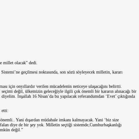
 millet olacak” dedi.
Sistemi’ne geçilmesi noktasında, son sözü söyleyecek milletin, kararı
ı için onyıllardır verilen mücadelenin neticeye ulaşacağını belirtti.
eçimi değil, ülkemizin geleceğiyle ilgili çok önemli bir kararın alınacağı bir
 diyelim. İnşallah 16 Nisan’da bu yapılacak referandumdan ‘Evet’ çıktığında
etti:
ok önemli.. Yani dışardan müdahale imkanı kalmayacak. Yani ‘biz size
alan diye de bir şey yok. Milletin seçtiği sistemde,Cumhurbaşkanlığı
ümkün değil.”