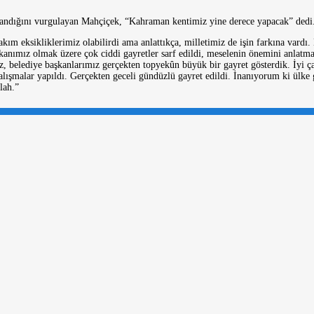
andığını vurgulayan Mahçiçek, “Kahraman kentimiz yine derece yapacak” dedi.
akım eksikliklerimiz olabilirdi ama anlattıkça, milletimiz de işin farkına vard
nımız olmak üzere çok ciddi gayretler sarf edildi, meselenin önemini anlatma
z, belediye başkanlarımız gerçekten topyekûn büyük bir gayret gösterdik. İyi ç
ışmalar yapıldı. Gerçekten geceli gündüzlü gayret edildi. İnanıyorum ki ülke
lah.”