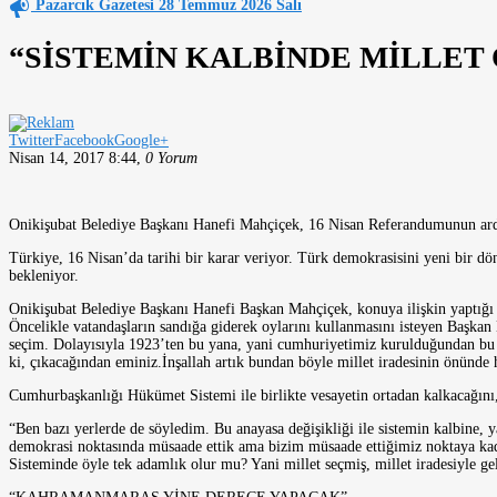
Pazarcık Gazetesi 28 Temmuz 2026 Salı
“SİSTEMİN KALBİNDE MİLLET
Twitter
Facebook
Google+
Nisan 14, 2017 8:44
,
0 Yorum
Onikişubat Belediye Başkanı Hanefi Mahçiçek, 16 Nisan Referandumunun ardın
Türkiye, 16 Nisan’da tarihi bir karar veriyor. Türk demokrasisini yeni bir 
bekleniyor.
Onikişubat Belediye Başkanı Hanefi Başkan Mahçiçek, konuya ilişkin yaptığı a
Öncelikle vatandaşların sandığa giderek oylarını kullanmasını isteyen Başkan 
seçim. Dolayısıyla 1923’ten bu yana, yani cumhuriyetimiz kurulduğundan bu y
ki, çıkacağından eminiz.İnşallah artık bundan böyle millet iradesinin önünde
Cumhurbaşkanlığı Hükümet Sistemi ile birlikte vesayetin ortadan kalkacağını
“Ben bazı yerlerde de söyledim. Bu anayasa değişikliği ile sistemin kalbine, 
demokrasi noktasında müsaade ettik ama bizim müsaade ettiğimiz noktaya kadar
Sisteminde öyle tek adamlık olur mu? Yani millet seçmiş, millet iradesiyle ge