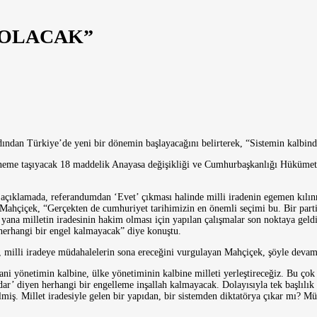
 OLACAK”
dan Türkiye’de yeni bir dönemin başlayacağını belirterek, “Sistemin kalbinde
döneme taşıyacak 18 maddelik Anayasa değişikliği ve Cumhurbaşkanlığı Hükümet 
çıklamada, referandumdan ‘Evet’ çıkması halinde milli iradenin egemen kılınmas
Mahçiçek, “Gerçekten de cumhuriyet tarihimizin en önemli seçimi bu. Bir parti s
ana milletin iradesinin hakim olması için yapılan çalışmalar son noktaya geldi
 herhangi bir engel kalmayacak” diye konuştu.
, milli iradeye müdahalelerin sona ereceğini vurgulayan Mahçiçek, şöyle devam 
yani yönetimin kalbine, ülke yönetiminin kalbine milleti yerleştireceğiz. Bu ç
’ diyen herhangi bir engelleme inşallah kalmayacak. Dolayısıyla tek başlılık f
lmiş. Millet iradesiyle gelen bir yapıdan, bir sistemden diktatörya çıkar mı? M