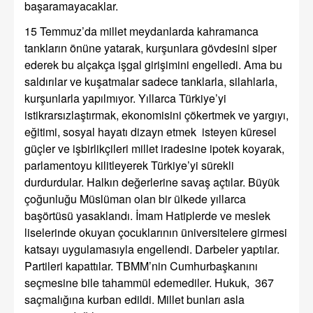
başaramayacaklar.
15 Temmuz’da millet meydanlarda kahramanca
tankların önüne yatarak, kurşunlara gövdesini siper
ederek bu alçakça işgal girişimini engelledi. Ama bu
saldırılar ve kuşatmalar sadece tanklarla, silahlarla,
kurşunlarla yapılmıyor. Yıllarca Türkiye’yi
istikrarsızlaştırmak, ekonomisini çökertmek ve yargıyı,
eğitimi, sosyal hayatı dizayn etmek isteyen küresel
güçler ve işbirlikçileri millet iradesine ipotek koyarak,
parlamentoyu kilitleyerek Türkiye’yi sürekli
durdurdular. Halkın değerlerine savaş açtılar. Büyük
çoğunluğu Müslüman olan bir ülkede yıllarca
başörtüsü yasaklandı. İmam Hatiplerde ve meslek
liselerinde okuyan çocuklarının üniversitelere girmesi
katsayı uygulamasıyla engellendi. Darbeler yaptılar.
Partileri kapattılar. TBMM’nin Cumhurbaşkanını
seçmesine bile tahammül edemediler. Hukuk, 367
saçmalığına kurban edildi. Millet bunları asla