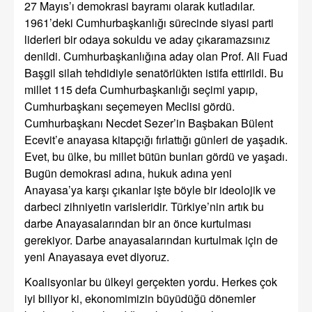
27 Mayıs’ı demokrasi bayramı olarak kutladılar.
1961’deki Cumhurbaşkanlığı sürecinde siyasi parti
liderleri bir odaya sokuldu ve aday çıkaramazsınız
denildi. Cumhurbaşkanlığına aday olan Prof. Ali Fuad
Başgil silah tehdidiyle senatörlükten istifa ettirildi. Bu
millet 115 defa Cumhurbaşkanlığı seçimi yapıp,
Cumhurbaşkanı seçemeyen Meclisi gördü.
Cumhurbaşkanı Necdet Sezer’in Başbakan Bülent
Ecevit’e anayasa kitapçığı fırlattığı günleri de yaşadık.
Evet, bu ülke, bu millet bütün bunları gördü ve yaşadı.
Bugün demokrasi adına, hukuk adına yeni
Anayasa’ya karşı çıkanlar işte böyle bir ideolojik ve
darbeci zihniyetin varisleridir. Türkiye’nin artık bu
darbe Anayasalarından bir an önce kurtulması
gerekiyor. Darbe anayasalarından kurtulmak için de
yeni Anayasaya evet diyoruz.
Koalisyonlar bu ülkeyi gerçekten yordu. Herkes çok
iyi biliyor ki, ekonomimizin büyüdüğü dönemler