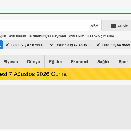
ARŞİV
ğlık
#10 kasım
#Cumhuriyet Bayramı
#29 Ekim
#sanko çimento
Dolar Alış
47.6799
TL
Dolar Satış
47.4896
TL
Euro Alış
54.9559
Euro Satış
54.7365
TL
Siyaset
Dünya
Eğitim
Ekonomi
Sağlık
Spor
tesi 7 Ağustos 2026 Cuma