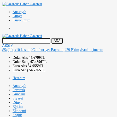
Anasayfa
Künye
Kurucumuz
ARŞİV
#Sağlık
#10 kasım
#Cumhuriyet Bayramı
#29 Ekim
#sanko çimento
Dolar Alış
47.6799
TL
Dolar Satış
47.4896
TL
Euro Alış
54.9559
TL
Euro Satış
54.7365
TL
Hesabım
Anasayfa
Pazarcık
Gündem
Siyaset
Dünya
Eğitim
Ekonomi
Sağlık