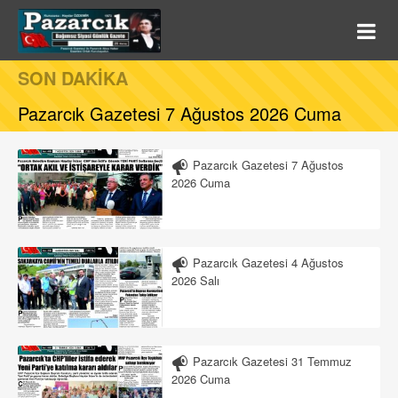
SON DAKİKA
Pazarcık Gazetesi 7 Ağustos 2026 Cuma
Pazarcık Gazetesi 7 Ağustos
2026 Cuma
Pazarcık Gazetesi 4 Ağustos
2026 Salı
Pazarcık Gazetesi 31 Temmuz
2026 Cuma