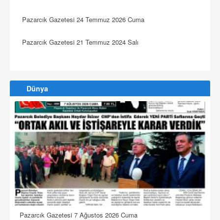
Pazarcık Gazetesi 24 Temmuz 2026 Cuma
Pazarcık Gazetesi 21 Temmuz 2024 Salı
Dünya
Pazarcık Gazetesi 7 Ağustos 2026 Cuma