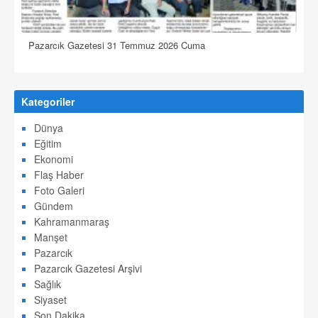
Pazarcık Gazetesi 31 Temmuz 2026 Cuma
Kategoriler
Dünya
Eğitim
Ekonomi
Flaş Haber
Foto Galeri
Gündem
Kahramanmaraş
Manşet
Pazarcık
Pazarcık Gazetesi Arşivi
Sağlık
Siyaset
Son Dakika