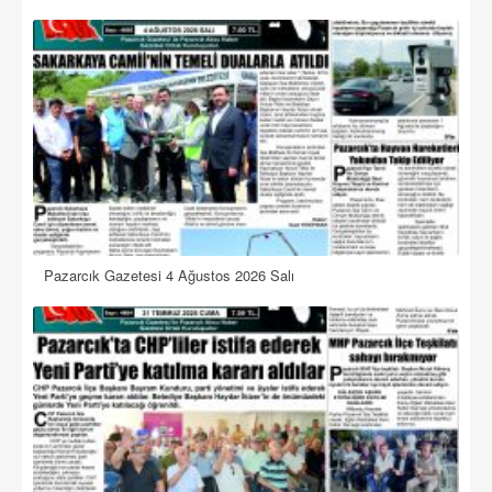
Pazarcık Gazetesi 4 Ağustos 2026 Salı