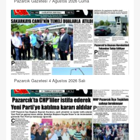
Pazarcık Gazetesi 7 Ağustos 2026 Cuma
Pazarcık Gazetesi 4 Ağustos 2026 Salı