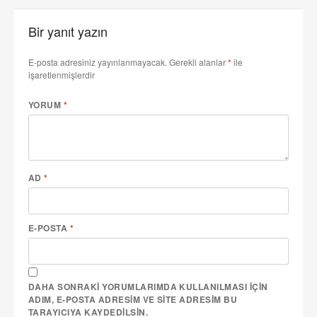
Bir yanıt yazın
E-posta adresiniz yayınlanmayacak.
Gerekli alanlar
*
ile
işaretlenmişlerdir
YORUM
*
AD
*
E-POSTA
*
DAHA SONRAKI YORUMLARIMDA KULLANILMASI IÇIN
ADIM, E-POSTA ADRESIM VE SITE ADRESIM BU
TARAYICIYA KAYDEDILSIN.