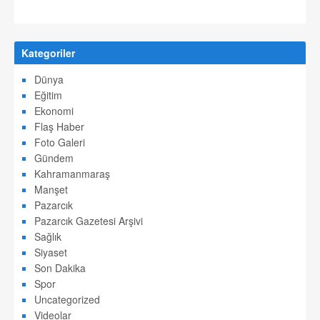
Kategoriler
Dünya
Eğitim
Ekonomi
Flaş Haber
Foto Galeri
Gündem
Kahramanmaraş
Manşet
Pazarcık
Pazarcık Gazetesi Arşivi
Sağlık
Siyaset
Son Dakika
Spor
Uncategorized
Videolar