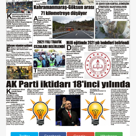
Twitter
Facebook
Google+
Whatsapp