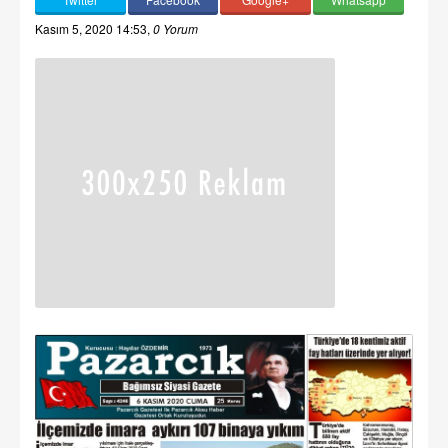
Kasım 5, 2020 14:53
,
0 Yorum