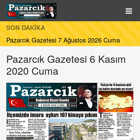
SON DAKİKA
Pazarcık Gazetesi 7 Ağustos 2026 Cuma
Pazarcık Gazetesi 6 Kasım
2020 Cuma