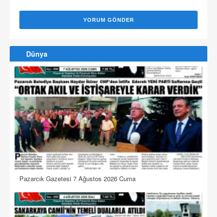
Dünya
Pazarcık Gazetesi 7 Ağustos 2026 Cuma