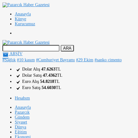
Anasayfa
Künye
Kurucumuz
ARŞİV
#Sağlık
#10 kasım
#Cumhuriyet Bayramı
#29 Ekim
#sanko çimento
Dolar Alış
47.6263
TL
Dolar Satış
47.4362
TL
Euro Alış
54.8218
TL
Euro Satış
54.6030
TL
Hesabım
Anasayfa
Pazarcık
Gündem
Siyaset
Dünya
Eğitim
Ekonomi