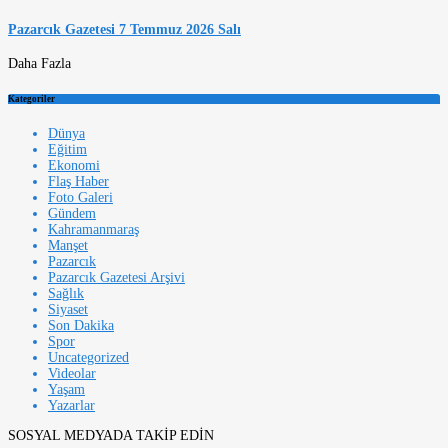
Pazarcık Gazetesi 7 Temmuz 2026 Salı
Daha Fazla
Kategoriler
Dünya
Eğitim
Ekonomi
Flaş Haber
Foto Galeri
Gündem
Kahramanmaraş
Manşet
Pazarcık
Pazarcık Gazetesi Arşivi
Sağlık
Siyaset
Son Dakika
Spor
Uncategorized
Videolar
Yaşam
Yazarlar
SOSYAL MEDYADA TAKİP EDİN